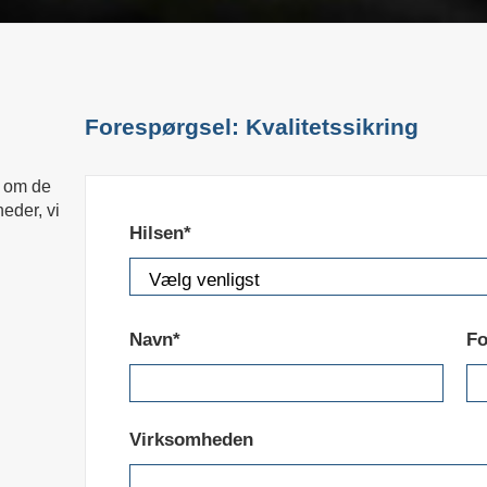
Forespørgsel: Kvalitetssikring
de om de
eder, vi
Hilsen*
Navn*
Fo
Virksomheden