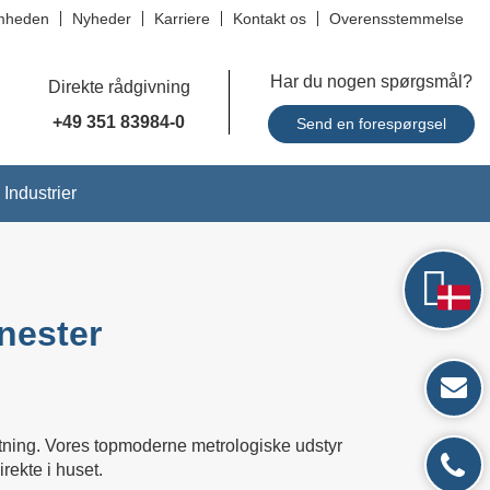
mheden
Nyheder
Karriere
Kontakt os
Overensstemmelse
Har du nogen spørgsmål?
Direkte rådgivning
+49 351 83984-0
Send en forespørgsel
Industrier
nester
testning. Vores topmoderne metrologiske udstyr
rekte i huset.