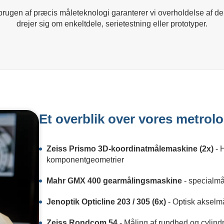
rugen af præcis måleteknologi garanterer vi overholdelse af de 
drejer sig om enkeltdele, serietestning eller prototyper.
Et overblik over vores metrolo
Zeiss Prismo 3D-koordinatmålemaskine (2x)
- 
komponentgeometrier
Mahr GMX 400 gearmålingsmaskine
- specialmå
Jenoptik Opticline 203 / 305 (6x)
- Optisk akselm
Zeiss Rondcom 54
- Måling af rundhed og cylindr