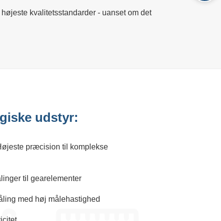
højeste kvalitetsstandarder - uanset om det
giske udstyr:
Højeste præcision til komplekse
linger til gearelementer
åling med høj målehastighed
icitet