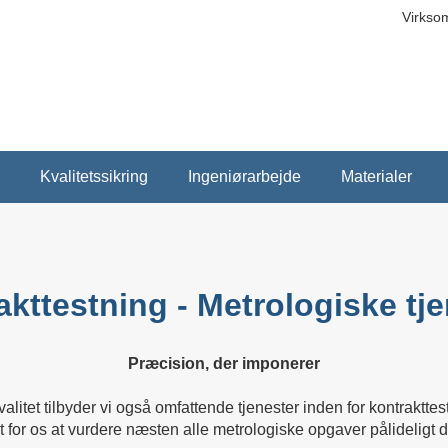
Virkso
Kvalitetssikring
Ingeniørarbejde
Materialer
akttestning - Metrologiske tje
Præcision, der imponerer
valitet tilbyder vi også omfattende tjenester inden for kontrakt
t for os at vurdere næsten alle metrologiske opgaver pålideligt di