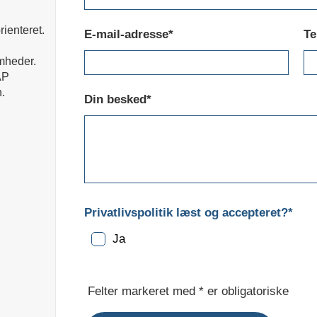
rienteret.
E-mail-adresse*
Te
omheder.
AP
.
Din besked*
Privatlivspolitik læst og accepteret?*
Ja
Felter markeret med * er obligatoriske