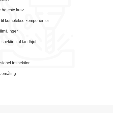
e højeste krav
 til komplekse komponenter
ilmålinger
inspektion af tandhjul
sionel inspektion
ademåling