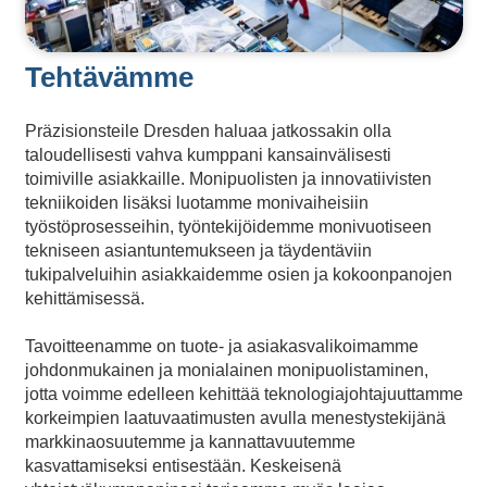
Tehtävämme
Präzisionsteile Dresden haluaa jatkossakin olla
taloudellisesti vahva kumppani kansainvälisesti
toimiville asiakkaille. Monipuolisten ja innovatiivisten
tekniikoiden lisäksi luotamme monivaiheisiin
työstöprosesseihin, työntekijöidemme monivuotiseen
tekniseen asiantuntemukseen ja täydentäviin
tukipalveluihin asiakkaidemme osien ja kokoonpanojen
kehittämisessä.
Tavoitteenamme on tuote- ja asiakasvalikoimamme
johdonmukainen ja monialainen monipuolistaminen,
jotta voimme edelleen kehittää teknologiajohtajuuttamme
korkeimpien laatuvaatimusten avulla menestystekijänä
markkinaosuutemme ja kannattavuutemme
kasvattamiseksi entisestään. Keskeisenä