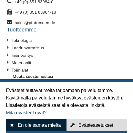
+49 (0) 351 83984-0
+49 (0) 351 83984-18
sales@pt-dresden.de
Tuotteemme
Teknologia
Laadunvarmistus
Insinöörityö
Materiaalit
Toimialat
Muuta suostumustasi
Evästeet auttavat meitä tarjoamaan palveluitamme.
Käyttämällä palveluitamme hyväksyt evästeiden käytön.
Sivukartta
Lisätietoja evästeistä saat alla olevasta linkistä.
Mitä evästeet ovat?
Jälki
Tietosuoja
En ole samaa mieltä
Evästeasetukset