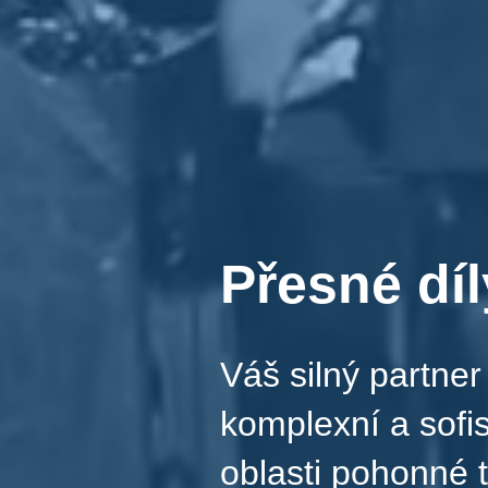
Přesné dí
Váš silný partne
komplexní a sofi
oblasti pohonné 