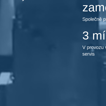
zam
Společně p
3 mí
V provozu 
servis