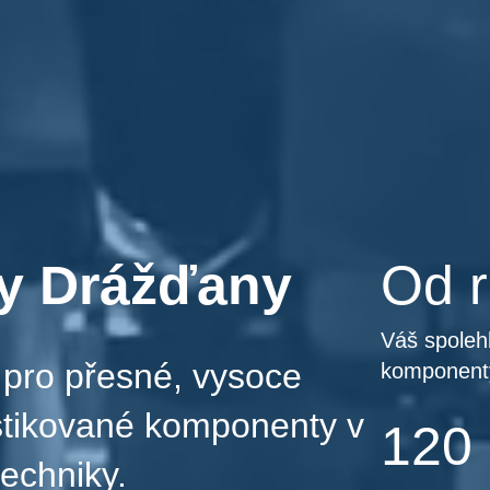
ly Drážďany
Od 
Váš spolehl
r pro přesné, vysoce
komponent
stikované komponenty v
120
techniky.