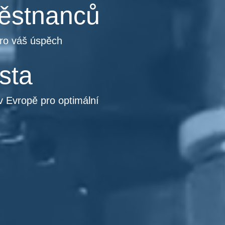
ěstnanců
ro váš úspěch
sta
v Evropě pro optimální