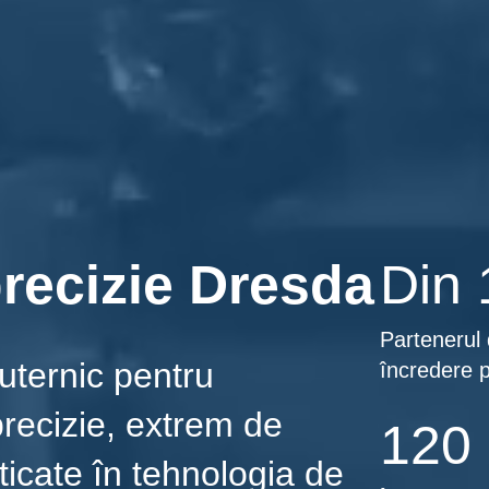
recizie Dresda
Din
Partenerul
uternic pentru
încredere 
ecizie, extrem de
120 
ticate în tehnologia de