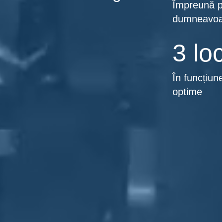
Împreună p
dumneavoa
3 loc
În funcțiun
optime