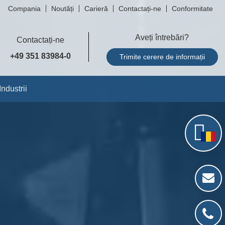
Compania
Noutăți
Carieră
Contactați-ne
Conformitate
Aveți întrebări?
Contactați-ne
+49 351 83984-0
Trimite cerere de informații
Industrii