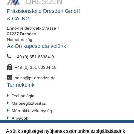
Präzisionsteile Dresden GmbH
& Co. KG
Enno-Heidebroek-Strasse 7
01237 Dresden
Németország
Az Ön kapcsolata velünk
+49 (0) 351 83984-0
+49 (0) 351 83984-18
sales@pt-dresden.de
Termékeink
Technológia
Minőségbiztosítás
Mérnöki tevékenység
Anyagok
Iparágak
A sütik segítséget nyújtanak számunkra szolgáltatásaink
Hozzájárulás módosítása