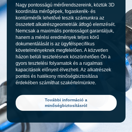
Nagy pontosságú mérőrendszereink, köztük 3D
koordináta mérőgépek, fogaskerék- és
kontúrmérők lehetővé teszik számunkra az
összetett alkatrészgeometriák átfogó elemzését.
Nemcsak a maximális pontosságot garantáljuk,
hanem a mérési eredmények teljes körű
dokumentálását is az ügyfélspecifikus
követelményeknek megfelelően. A közvetlen
házon belüli tesztelésnek köszönhetően Ön a
gyors tesztelési folyamatok és a rugalmas
kapacitások előnyeit élvezheti. Az alkatrészek
pontos és hatékony minőségbiztosítása
érdekében számíthat szakértelmünkre.
További információ a
minőségbiztosításról