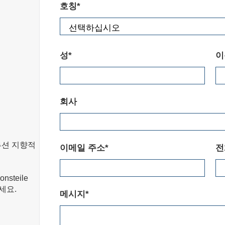
호칭*
성*
이
회사
루션 지향적
이메일 주소*
전
steile
세요.
메시지*