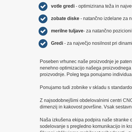
votle gredi
- optimizirana teža in najve
zobate diske
- natančno izdelane za
merilne tuljave
- za natančno pozicioni
Gredi
- za največjo nosilnost pri dina
Poseben vrhunec naše proizvodnje je paten
nenehno optimizacijo našega proizvodnega p
proizvodnje. Poleg tega ponujamo individualn
Ponujamo tudi zobnike v skladu s standardom
Z najsodobnejšimi obdelovalnimi centri CNC, 
dimenzij in kakovost površine. Vsak sestavni
Naša izkušena ekipa podpira naše stranke od
sodelovanje s pregledno komunikacijo in kratk