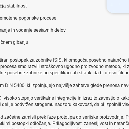
čja stabilnost
 nemotene pogonske procese
ranje in vodenje sestavnih delov
mičnem gibanju
tiran postopek za zobnike ISIS, ki omogoča posebno natančno
rocesa smo razvili stroškovno ugodno proizvodno metodo, ki z
e posebne zobnike po specifikacijah strank, da bi uresničili pr
 DIN 5480, ki izpolnjujejo najvišje zahteve glede prenosa navo
visoko stopnjo vertikalne integracije in izrazito zavestjo o ka
 del je podvržen strogemu nadzoru kakovosti, da bi izpolnili vis
 začetne zamisli prek faze prototipa do serijske proizvodnje. 
imi postopki odločanja. Prilagodljivost, zanesljivost in natančno