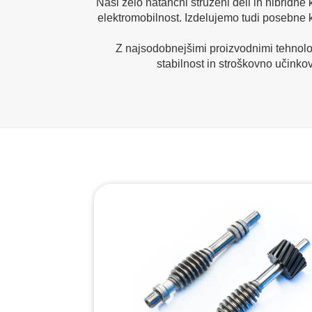
Naši zelo natančni struženi deli in hibridne
elektromobilnost. Izdelujemo tudi posebne ko
Z najsodobnejšimi proizvodnimi tehnolog
stabilnost in stroškovno učinko