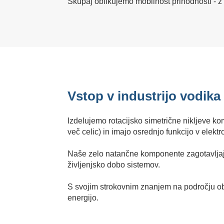
Skupaj oblikujemo mobilnost prihodnosti - z n
Vstop v industrijo vodika
Izdelujemo rotacijsko simetrične nikljeve ko
več celic) in imajo osrednjo funkcijo v elektro
Naše zelo natančne komponente zagotavljajo
življenjsko dobo sistemov.
S svojim strokovnim znanjem na področju obd
energijo.