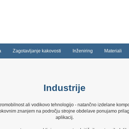
a
Zagotavljanje kakovosti
Inženiring
Materiali
Industrije
ktromobilnost ali vodikovo tehnologijo - natančno izdelane kom
okovnim znanjem na področju strojne obdelave ponujamo prilagoj
aplikacij.