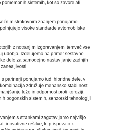
o pomembnih sistemih, kot so zavore ali
obsežnim strokovnim znanjem ponujamo
zpolnjujejo visoke standarde avtomobilske
motorjih z notranjim izgorevanjem, temveč vse
cij udobja. Izdelujemo na primer sestavne
nske dele za samodejno nastavljanje zadnjih
 zanesljivosti.
 s partnerji ponujamo tudi hibridne dele, v
Ta kombinacija združuje mehansko stabilnost
manjšanje teže in odpornost proti koroziji.
nih pogonskih sistemih, senzorski tehnologiji
ovanjem s strankami zagotavljamo najvišjo
ati inovativne rešitve, ki prispevajo k