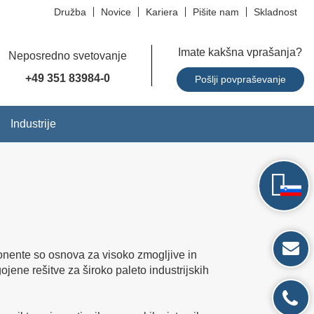
Družba
Novice
Kariera
Pišite nam
Skladnost
Imate kakšna vprašanja?
Neposredno svetovanje
+49 351 83984-0
Pošlji povpraševanje
Industrije
ponente so osnova za visoko zmogljive in
ene rešitve za široko paleto industrijskih