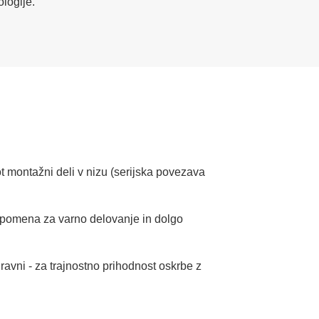
ologije.
t montažni deli v nizu (serijska povezava
a pomena za varno delovanje in dolgo
avni - za trajnostno prihodnost oskrbe z