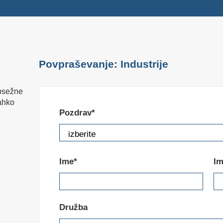
Povpraševanje: Industrije
bsežne
lahko
Pozdrav*
Ime*
Im
Družba