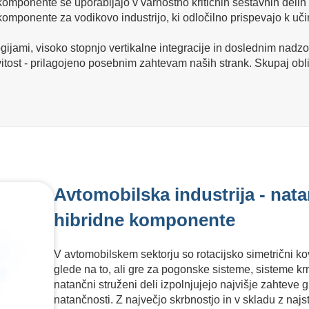
 komponente se uporabljajo v varnostno kritičnih sestavnih delih 
mponente za vodikovo industrijo, ki odločilno prispevajo k učinkov
ijami, visoko stopnjo vertikalne integracije in doslednim nad
vitost - prilagojeno posebnim zahtevam naših strank. Skupaj obl
Avtomobilska industrija - nata
hibridne komponente
V avtomobilskem sektorju so rotacijsko simetrični kov
glede na to, ali gre za pogonske sisteme, sisteme krm
natančni struženi deli izpolnjujejo najvišje zahteve g
natančnosti. Z največjo skrbnostjo in v skladu z najs