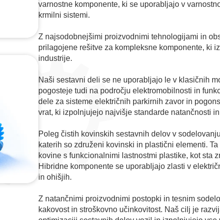
varnostne komponente, ki se uporabljajo v varnostn
krmilni sistemi.
Z najsodobnejšimi proizvodnimi tehnologijami in 
prilagojene rešitve za kompleksne komponente, ki i
industrije.
Naši sestavni deli se ne uporabljajo le v klasičnih 
pogosteje tudi na področju elektromobilnosti in funk
dele za sisteme električnih parkirnih zavor in pogo
vrat, ki izpolnjujejo najvišje standarde natančnosti in
Poleg čistih kovinskih sestavnih delov v sodelovanju
katerih so združeni kovinski in plastični elementi. 
kovine s funkcionalnimi lastnostmi plastike, kot sta z
Hibridne komponente se uporabljajo zlasti v električ
in ohišjih.
Z natančnimi proizvodnimi postopki in tesnim sodel
kakovost in stroškovno učinkovitost. Naš cilj je razvij