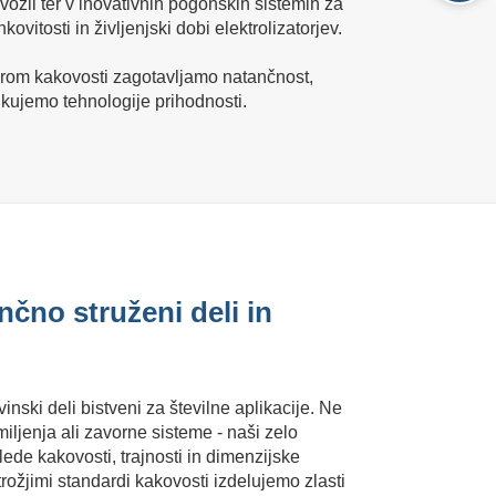
vozil ter v inovativnih pogonskih sistemih za
itosti in življenjski dobi elektrolizatorjev.
zorom kakovosti zagotavljamo natančnost,
ikujemo tehnologije prihodnosti.
nčno struženi deli in
inski deli bistveni za številne aplikacije. Ne
iljenja ali zavorne sisteme - naši zelo
lede kakovosti, trajnosti in dimenzijske
trožjimi standardi kakovosti izdelujemo zlasti