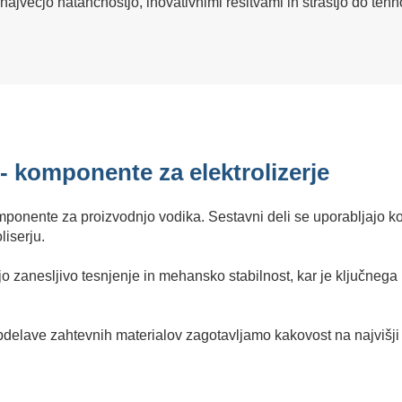
ajvečjo natančnostjo, inovativnimi rešitvami in strastjo do tehn
 - komponente za elektrolizerje
mponente za proizvodnjo vodika. Sestavni deli se uporabljajo ko
liserju.
 zanesljivo tesnjenje in mehansko stabilnost, kar je ključneg
elave zahtevnih materialov zagotavljamo kakovost na najvišji r