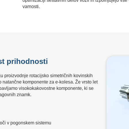
optimizaciji sestavnih delov vozil in izpolnjujejo vse 
varnosti.
t prihodnosti
u proizvodnje rotacijsko simetričnih kovinskih
o natančne komponente za e-kolesa. Že vrsto let
dobavljamo visokokakovostne komponente, ki se
lagovnih znamk.
moči v pogonskem sistemu