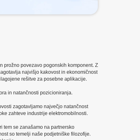
 in prožno povezavo pogonskih komponent. Z
agotavlja najvišjo kakovost in ekonomičnost
ilagojene rešitve za posebne aplikacije.
ra in natančnosti pozicioniranja.
kovosti zagotavljamo največjo natančnost
oke zahteve industrije elektromobilnosti.
Pri tem se zanašamo na partnersko
st so temelji naše podjetniške filozofije.