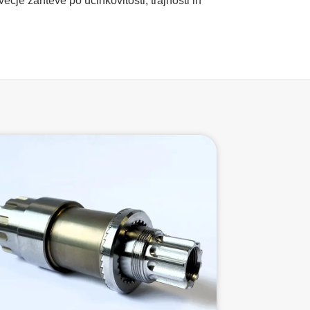
večje zahteve po učinkovitosti, trajnosti in