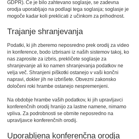
GDPR). Če je bilo zahtevano soglasje, se zadevna
orodja uporabljajo na podlagi tega soglasja; soglasje je
mogoče kadar koli preklicati z učinkom za prihodnost.
Trajanje shranjevanja
Podatki, ki jih zberemo neposredno prek orodij za video
in konference, bodo izbrisani iz naših sistemov takoj, ko
nas zaprosite za izbris, prekličete soglasje za
shranjevanje ali ko namen shranjevanja podatkov ne
velja več. Shranjeni piškotki ostanejo v vaši končni
napravi, dokler jih ne izbrišete. Obvezni zakonsko
določeni roki hrambe ostanejo nespremenjeni.
Na obdobje hrambe vaših podatkov, ki jih upravljavci
konferenčnih orodij hranijo za lastne namene, nimamo
vpliva. Za podrobnosti se obrnite neposredno na
upravljavce konferenčnih orodij.
Uporabljena konferenčna orodja