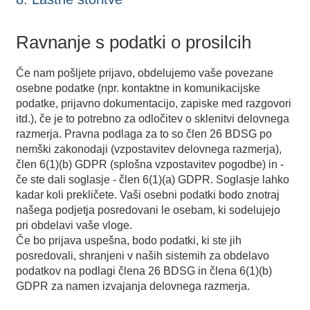
Ravnanje s podatki o prosilcih
Če nam pošljete prijavo, obdelujemo vaše povezane
osebne podatke (npr. kontaktne in komunikacijske
podatke, prijavno dokumentacijo, zapiske med razgovori
itd.), če je to potrebno za odločitev o sklenitvi delovnega
razmerja. Pravna podlaga za to so člen 26 BDSG po
nemški zakonodaji (vzpostavitev delovnega razmerja),
člen 6(1)(b) GDPR (splošna vzpostavitev pogodbe) in -
če ste dali soglasje - člen 6(1)(a) GDPR. Soglasje lahko
kadar koli prekličete. Vaši osebni podatki bodo znotraj
našega podjetja posredovani le osebam, ki sodelujejo
pri obdelavi vaše vloge.
Če bo prijava uspešna, bodo podatki, ki ste jih
posredovali, shranjeni v naših sistemih za obdelavo
podatkov na podlagi člena 26 BDSG in člena 6(1)(b)
GDPR za namen izvajanja delovnega razmerja.