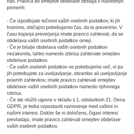
nas. Pravica do omejitve obdelave obstaja v naslednjih
primerih:
- Če izpodbijate točnost vaših osebnih podatkov, ki jih
hranimo, običajno potrebujemo čas, da to preverimo. V
času trajanja preverjanja imate pravico zahtevati, da se
obdelava vaših osebnih podatkov omeji.
- Če je bila/je obdelava vaših osebnih podatkov
nezakonita, lahko namesto izbrisa zahtevate omejitev
obdelave podatkov.
- Če vaših osebnih podatkov ne potrebujemo več, vi pa
jih potrebujete za uveljavljanje, obrambo ali uveljavljanje
pravnih zahtevkov, imate pravico zahtevati omejitev
obdelave vaših osebnih podatkov namesto njihovega
izbrisa.
- Če ste vložili ugovor v skladu s 1. odstavkom 21. člena
GDPR, je treba vzpostaviti ravnovesje med vašimi in
našimi interesi. Dokler še ni določeno, čigavi interesi
prevladajo, imate pravico zahtevati omejitev obdelave
vaših osebnih podatkov.