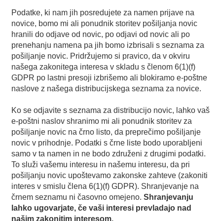
Podatke, ki nam jih posredujete za namen prijave na
novice, bomo mi ali ponudnik storitev pošiljanja novic
hranili do odjave od novic, po odjavi od novic ali po
prenehanju namena pa jih bomo izbrisali s seznama za
pošiljanje novic. Pridržujemo si pravico, da v okviru
našega zakonitega interesa v skladu s členom 6(1)(f)
GDPR po lastni presoji izbrišemo ali blokiramo e-poštne
naslove z našega distribucijskega seznama za novice.
Ko se odjavite s seznama za distribucijo novic, lahko vaš
e-poštni naslov shranimo mi ali ponudnik storitev za
pošiljanje novic na črno listo, da preprečimo pošiljanje
novic v prihodnje. Podatki s črne liste bodo uporabljeni
samo v ta namen in ne bodo združeni z drugimi podatki.
To služi vašemu interesu in našemu interesu, da pri
pošiljanju novic upoštevamo zakonske zahteve (zakoniti
interes v smislu člena 6(1)(f) GDPR). Shranjevanje na
črnem seznamu ni časovno omejeno.
Shranjevanju
lahko ugovarjate, če vaši interesi prevladajo nad
našim zakonitim interesom.