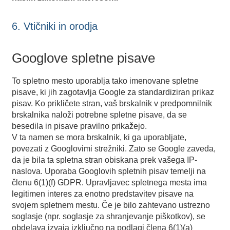
6. Vtičniki in orodja
Googlove spletne pisave
To spletno mesto uporablja tako imenovane spletne
pisave, ki jih zagotavlja Google za standardiziran prikaz
pisav. Ko prikličete stran, vaš brskalnik v predpomnilnik
brskalnika naloži potrebne spletne pisave, da se
besedila in pisave pravilno prikažejo.
V ta namen se mora brskalnik, ki ga uporabljate,
povezati z Googlovimi strežniki. Zato se Google zaveda,
da je bila ta spletna stran obiskana prek vašega IP-
naslova. Uporaba Googlovih spletnih pisav temelji na
členu 6(1)(f) GDPR. Upravljavec spletnega mesta ima
legitimen interes za enotno predstavitev pisave na
svojem spletnem mestu. Če je bilo zahtevano ustrezno
soglasje (npr. soglasje za shranjevanje piškotkov), se
obdelava izvaja izključno na podlagi člena 6(1)(a)