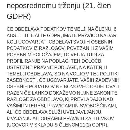
neposrednemu trženju (21. člen
GDPR)
ČE OBDELAVA PODATKOV TEMELJI NA ČLENU. 6
ABS. 1 LIT. E ALI F GDPR, IMATE PRAVICO KADAR
KOLI UGOVARJATI OBDELAVI SVOJIH OSEBNIH
PODATKOV IZ RAZLOGOV, POVEZANIH Z VAŠIM
POSEBNIM POLOŽAJEM; TO VELJA TUDI ZA
PROFILIRANJE NA PODLAGI TEH DOLOČB.
USTREZNE PRAVNE PODLAGE, NA KATERIH
TEMELJI OBDELAVA, SO NA VOLJO V TEJ POLITIKI
ZASEBNOSTI. ČE UGOVARJATE, VAŠIH ZADEVNIH
OSEBNIH PODATKOV NE BOMO VEČ OBDELOVALI,
RAZEN ČE LAHKO DOKAŽEMO NUJNE ZAKONITE
RAZLOGE ZA OBDELAVO, KI PREVLADAJO NAD
VAŠIMI INTERESI, PRAVICAMI IN SVOBOŠČINAMI,
ALI ČE OBDELAVA SLUŽI UVELJAVLJANJU,
IZVAJANJU ALI OBRAMBI PRAVNIH ZAHTEVKOV
(UGOVOR V SKLADU S ČLENOM 21(1) GDPR).