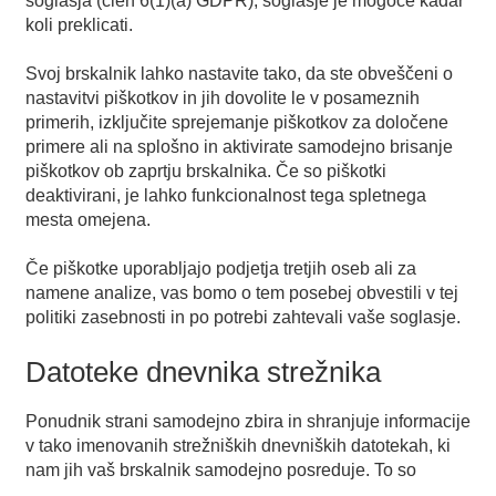
soglasja (člen 6(1)(a) GDPR); soglasje je mogoče kadar
koli preklicati.
Svoj brskalnik lahko nastavite tako, da ste obveščeni o
nastavitvi piškotkov in jih dovolite le v posameznih
primerih, izključite sprejemanje piškotkov za določene
primere ali na splošno in aktivirate samodejno brisanje
piškotkov ob zaprtju brskalnika. Če so piškotki
deaktivirani, je lahko funkcionalnost tega spletnega
mesta omejena.
Če piškotke uporabljajo podjetja tretjih oseb ali za
namene analize, vas bomo o tem posebej obvestili v tej
politiki zasebnosti in po potrebi zahtevali vaše soglasje.
Datoteke dnevnika strežnika
Ponudnik strani samodejno zbira in shranjuje informacije
v tako imenovanih strežniških dnevniških datotekah, ki
nam jih vaš brskalnik samodejno posreduje. To so