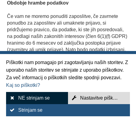
Obdobje hrambe podatkov
Če vam ne moremo ponuditi zaposlitve, če zavrnete
ponudbo za zaposlitev ali umaknete prijavo, si
pridržujemo pravico, da podatke, ki ste jih posredovali,
na podlagi naših zakonitih interesov (člen 6(1)(f) GDPR)
hranimo do 6 mesecev od zaključka postopka prijave
(zavrnitev ali umik prijave). Nato bodo podatki izbrisani,
fizični dokumenti o vlogi pa uničeni. Hramba služi zlasti
Piškotki nam pomagajo pri zagotavljanju naših storitev. Z
kot dokaz v primeru pravnega spora. Če je očitno, da
bodo podatki potrebni tudi po izteku šestmesečnega
uporabo naših storitev se strinjate z uporabo piškotkov.
obdobja (npr. zaradi prihajajočega ali potekajočega
Za več informacij o piškotkih sledite spodnji povezavi.
pravnega spora), bodo podatki izbrisani šele, ko ne bo
Kaj so piškotki?
več potrebe po nadaljnji hrambi.
Do daljšega shranjevanja lahko pride tudi, če ste dali
NE strinjam se
Nastavitve piškotkov
soglasje (člen 6(1)(a) GDPR) ali če zakonske obveznosti
hrambe preprečujejo izbris.
Strinjam se
Vključitev v nabor kandidatov