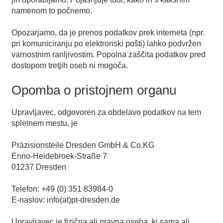
namenom to počnemo.
Opozarjamo, da je prenos podatkov prek interneta (npr.
pri komuniciranju po elektronski pošti) lahko podvržen
varnostnim ranljivostim. Popolna zaščita podatkov pred
dostopom tretjih oseb ni mogoča.
Opomba o pristojnem organu
Upravljavec, odgovoren za obdelavo podatkov na tem
spletnem mestu, je
Präzisionsteile Dresden GmbH & Co.KG
Enno-Heidebroek-Straße 7
01237 Dresden
Telefon: +49 (0) 351 83984-0
E-naslov: info(at)pt-dresden.de
Upravljavec je fizična ali pravna oseba, ki sama ali