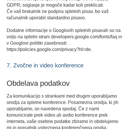
GDPR; soglasje je mogoče kadar koli preklicati.
Če vaš brskalnik ne podpira spletnih pisav, bo vaš
računalnik uporabil standardno pisavo.
Dodatne informacije o Googlovih spletnih pisavah so na
voljo na spletni strani
developers.google.com/fonts/faq
in
v Googlovi politiki zasebnosti:
https://policies.google.com/privacy?hl=de.
7. Zvočne in video konference
Obdelava podatkov
Za komunikacijo s strankami med drugim uporabljamo
orodja za spletne konference. Posamezna orodja, ki jih
uporabljamo, so navedena spodaj. Če z nami
komunicirate prek video ali avdio konference prek
interneta, vaše osebne podatke zbiramo in obdelujemo
mi in ponudnik ustreznega konferenčnega orodja.