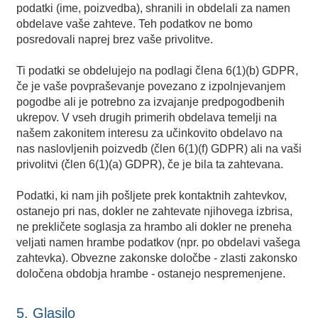
podatki (ime, poizvedba), shranili in obdelali za namen
obdelave vaše zahteve. Teh podatkov ne bomo
posredovali naprej brez vaše privolitve.
Ti podatki se obdelujejo na podlagi člena 6(1)(b) GDPR,
če je vaše povpraševanje povezano z izpolnjevanjem
pogodbe ali je potrebno za izvajanje predpogodbenih
ukrepov. V vseh drugih primerih obdelava temelji na
našem zakonitem interesu za učinkovito obdelavo na
nas naslovljenih poizvedb (člen 6(1)(f) GDPR) ali na vaši
privolitvi (člen 6(1)(a) GDPR), če je bila ta zahtevana.
Podatki, ki nam jih pošljete prek kontaktnih zahtevkov,
ostanejo pri nas, dokler ne zahtevate njihovega izbrisa,
ne prekličete soglasja za hrambo ali dokler ne preneha
veljati namen hrambe podatkov (npr. po obdelavi vašega
zahtevka). Obvezne zakonske določbe - zlasti zakonsko
določena obdobja hrambe - ostanejo nespremenjene.
5. Glasilo