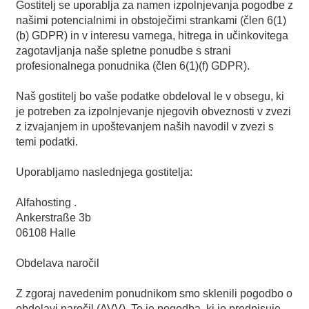
Gostitelj se uporablja za namen izpolnjevanja pogodbe z
našimi potencialnimi in obstoječimi strankami (člen 6(1)
(b) GDPR) in v interesu varnega, hitrega in učinkovitega
zagotavljanja naše spletne ponudbe s strani
profesionalnega ponudnika (člen 6(1)(f) GDPR).
Naš gostitelj bo vaše podatke obdeloval le v obsegu, ki
je potreben za izpolnjevanje njegovih obveznosti v zvezi
z izvajanjem in upoštevanjem naših navodil v zvezi s
temi podatki.
Uporabljamo naslednjega gostitelja:
Alfahosting .
Ankerstraße 3b
06108 Halle
Obdelava naročil
Z zgoraj navedenim ponudnikom smo sklenili pogodbo o
obdelavi naročil (AVV). To je pogodba, ki jo predpisuje