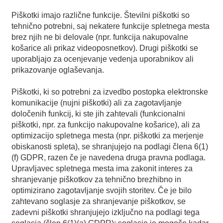
Piškotki imajo različne funkcije. Številni piškotki so
tehnično potrebni, saj nekatere funkcije spletnega mesta
brez njih ne bi delovale (npr. funkcija nakupovalne
košarice ali prikaz videoposnetkov). Drugi piškotki se
uporabljajo za ocenjevanje vedenja uporabnikov ali
prikazovanje oglaševanja.
Piškotki, ki so potrebni za izvedbo postopka elektronske
komunikacije (nujni piškotki) ali za zagotavljanje
določenih funkcij, ki ste jih zahtevali (funkcionalni
piškotki, npr. za funkcijo nakupovalne košarice), ali za
optimizacijo spletnega mesta (npr. piškotki za merjenje
obiskanosti spleta), se shranjujejo na podlagi člena 6(1)
(f) GDPR, razen če je navedena druga pravna podlaga.
Upravljavec spletnega mesta ima zakonit interes za
shranjevanje piškotkov za tehnično brezhibno in
optimizirano zagotavljanje svojih storitev. Če je bilo
zahtevano soglasje za shranjevanje piškotkov, se
zadevni piškotki shranjujejo izključno na podlagi tega