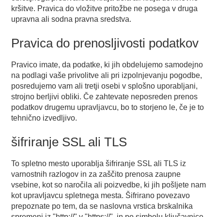
kršitve. Pravica do vložitve pritožbe ne posega v druga
upravna ali sodna pravna sredstva.
Pravica do prenosljivosti podatkov
Pravico imate, da podatke, ki jih obdelujemo samodejno
na podlagi vaše privolitve ali pri izpolnjevanju pogodbe,
posredujemo vam ali tretji osebi v splošno uporabljani,
strojno berljivi obliki. Če zahtevate neposreden prenos
podatkov drugemu upravljavcu, bo to storjeno le, če je to
tehnično izvedljivo.
šifriranje SSL ali TLS
To spletno mesto uporablja šifriranje SSL ali TLS iz
varnostnih razlogov in za zaščito prenosa zaupne
vsebine, kot so naročila ali poizvedbe, ki jih pošljete nam
kot upravljavcu spletnega mesta. Šifrirano povezavo
prepoznate po tem, da se naslovna vrstica brskalnika
spremeni iz "http://" v "https://", in po simbolu ključavnice