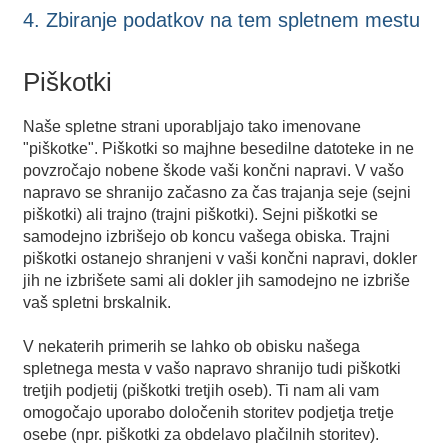
4. Zbiranje podatkov na tem spletnem mestu
Piškotki
Naše spletne strani uporabljajo tako imenovane
"piškotke". Piškotki so majhne besedilne datoteke in ne
povzročajo nobene škode vaši končni napravi. V vašo
napravo se shranijo začasno za čas trajanja seje (sejni
piškotki) ali trajno (trajni piškotki). Sejni piškotki se
samodejno izbrišejo ob koncu vašega obiska. Trajni
piškotki ostanejo shranjeni v vaši končni napravi, dokler
jih ne izbrišete sami ali dokler jih samodejno ne izbriše
vaš spletni brskalnik.
V nekaterih primerih se lahko ob obisku našega
spletnega mesta v vašo napravo shranijo tudi piškotki
tretjih podjetij (piškotki tretjih oseb). Ti nam ali vam
omogočajo uporabo določenih storitev podjetja tretje
osebe (npr. piškotki za obdelavo plačilnih storitev).