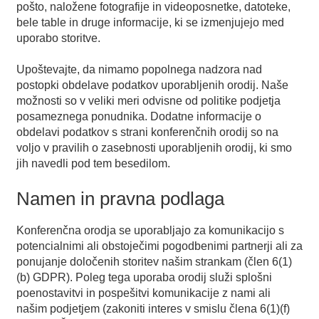
pošto, naložene fotografije in videoposnetke, datoteke,
bele table in druge informacije, ki se izmenjujejo med
uporabo storitve.
Upoštevajte, da nimamo popolnega nadzora nad
postopki obdelave podatkov uporabljenih orodij. Naše
možnosti so v veliki meri odvisne od politike podjetja
posameznega ponudnika. Dodatne informacije o
obdelavi podatkov s strani konferenčnih orodij so na
voljo v pravilih o zasebnosti uporabljenih orodij, ki smo
jih navedli pod tem besedilom.
Namen in pravna podlaga
Konferenčna orodja se uporabljajo za komunikacijo s
potencialnimi ali obstoječimi pogodbenimi partnerji ali za
ponujanje določenih storitev našim strankam (člen 6(1)
(b) GDPR). Poleg tega uporaba orodij služi splošni
poenostavitvi in pospešitvi komunikacije z nami ali
našim podjetjem (zakoniti interes v smislu člena 6(1)(f)