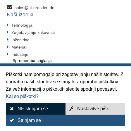
sales@pt-dresden.de
Naši izdelki
Tehnologija
Zagotavljanje kakovosti
Inženiring
Materiali
Industrije
Sprememba soglasja
Piškotki nam pomagajo pri zagotavljanju naših storitev. Z
uporabo naših storitev se strinjate z uporabo piškotkov.
Kazalo
Za več informacij o piškotkih sledite spodnji povezavi.
Kaj so piškotki?
Odtis
Varstvo podatkov
NE strinjam se
Nastavitve piškotkov
Splošni pogoji prodaje
Strinjam se
Nabava GTC