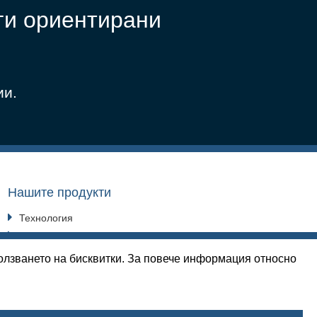
ги ориентирани
ии.
Нашите продукти
Технология
Осигуряване на качеството
Инженеринг
ползването на бисквитки. За повече информация относно
Материали
Индустрии