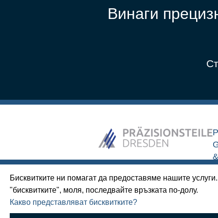
Винаги прециз
Ст
P
&
E
Бисквитките ни помагат да предоставяме нашите услуги.
0
"бисквитките", моля, последвайте връзката по-долу.
Г
Какво представляват бисквитките?
Промяна на съгласието ви