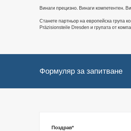
Винаги прецизно. Винаги компетентен. В
Станете партньор на европейска група к
Präzisionsteile Dresden и групата от ком
Формуляр за запитване
Поздрав*