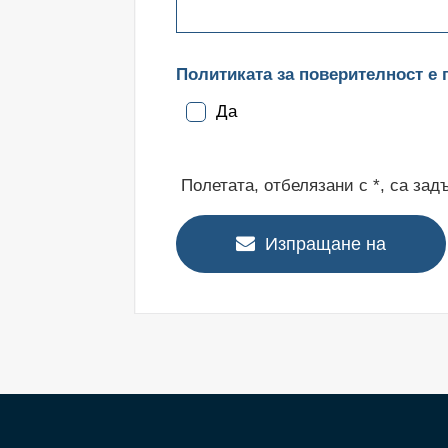
Политиката за поверителност е 
Да
Полетата, отбелязани с *, са за
Изпращане на