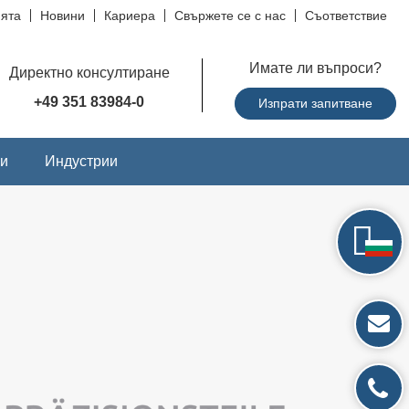
ята
Новини
Кариера
Свържете се с нас
Съответствие
Имате ли въпроси?
Директно консултиране
+49 351 83984-0
Изпрати запитване
и
Индустрии