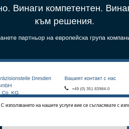
но. Винаги компетентен. Вина
към решения.
анете партньор на европейска група компан
räzisionsteile Dresden
Вашият контакт с нас
GmbH
+49 (0) 351 83984-0
 Co. KG
+49 (0) 351 83984-18
nno-Heidebroek-Strasse 7
 С използването на нашите услуги вие се съгласявате с из
1237 Dresden
sales@pt-dresden.de
ермания