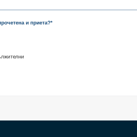
прочетена и приета?*
дължителни