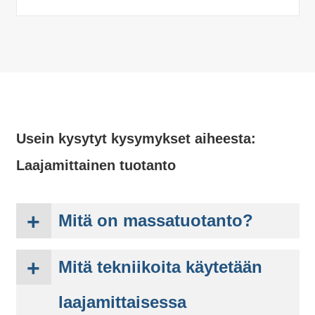
Usein kysytyt kysymykset aiheesta:
Laajamittainen tuotanto
Mitä on massatuotanto?
Laajamittaisella tuotannolla
Mitä tekniikoita käytetään
tarkoitetaan suurten määrien
samanlaisten ja tasalaatuisten
laajamittaisessa
komponenttien jatkuvaa valmistusta.