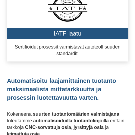
IATF-laatu
Sertifioidut prosessit varmistavat autoteollisuuden
standardit.
Automatisoitu laajamittainen tuotanto
maksimaalista mittatarkkuutta ja
prosessin luotettavuutta varten.
Kokeneena
suurten tuotantomäärien valmistajana
toteutamme
automatisoiduilla tuotantolinjoilla
erittäin
tarkkoja
CNC-sorvattuja osia
,
jyrsittyjä osia
ja
leimattuja osia
.