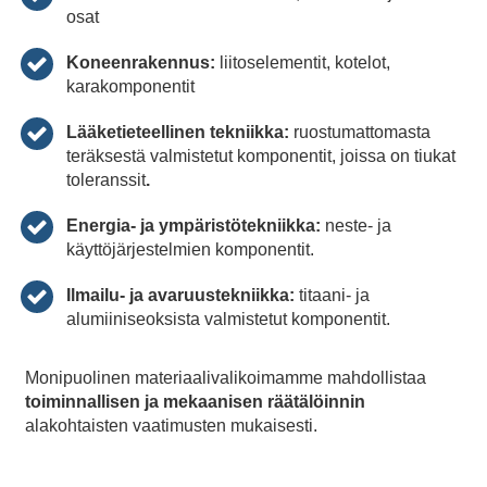
osat
Koneenrakennus:
liitoselementit, kotelot,
karakomponentit
Lääketieteellinen tekniikka:
ruostumattomasta
teräksestä valmistetut komponentit, joissa on tiukat
toleranssit
.
Energia- ja ympäristötekniikka:
neste- ja
käyttöjärjestelmien komponentit.
Ilmailu- ja avaruustekniikka:
titaani- ja
alumiiniseoksista valmistetut komponentit.
Monipuolinen materiaalivalikoimamme mahdollistaa
toiminnallisen ja mekaanisen räätälöinnin
alakohtaisten vaatimusten mukaisesti.