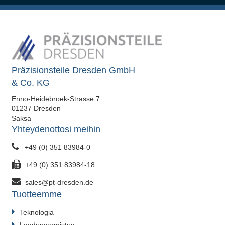
anturikotelot
Energia- ja ympäristötekniikka:
Komponentit neste- ja
käyttöjärjestelmiin
Präzisionsteile Dresden GmbH
Joustavien
& Co. KG
valmistusjärjestelmiemme
ansiosta mukautamme prosessit
Enno-Heidebroek-Strasse 7
01237 Dresden
täsmällisesti
Saksa
teollisuudenalakohtaisiin
Yhteydenottosi meihin
vaatimuksiin -
+49 (0) 351 83984-0
prototyyppivaiheesta täysin
automatisoituun sarjatuotantoon.
+49 (0) 351 83984-18
sales@pt-dresden.de
Tuotteemme
Teknologia