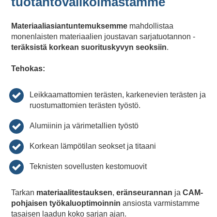
tuotantovalikoimastamme
Materiaaliasiantuntemuksemme
mahdollistaa
monenlaisten materiaalien joustavan sarjatuotannon -
teräksistä
korkean suorituskyvyn seoksiin
.
Tehokas:
Leikkaamattomien terästen, karkenevien terästen ja
ruostumattomien terästen työstö.
Alumiinin ja värimetallien työstö
Korkean lämpötilan seokset ja titaani
Teknisten sovellusten kestomuovit
Tarkan
materiaalitestauksen
,
eränseurannan
ja
CAM-
pohjaisen työkaluoptimoinnin
ansiosta varmistamme
tasaisen laadun koko sarjan ajan.