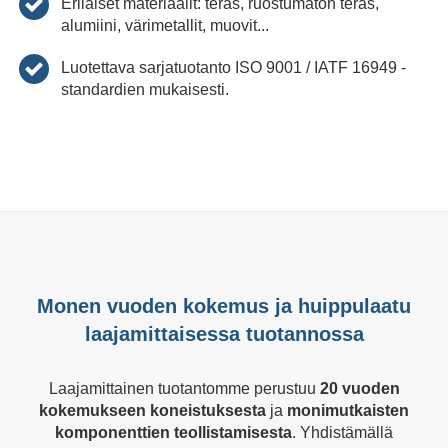
Erilaiset materiaalit: teräs, ruostumaton teräs,
alumiini, värimetallit, muovit...
Luotettava sarjatuotanto ISO 9001 / IATF 16949 -
standardien mukaisesti.
Monen vuoden kokemus ja huippulaatu
laajamittaisessa tuotannossa
Laajamittainen tuotantomme perustuu
20 vuoden
kokemukseen
koneistuksesta
ja
monimutkaisten
komponenttien teollistamisesta
. Yhdistämällä