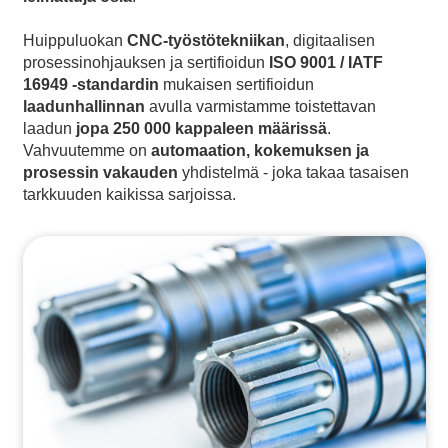
Huippuluokan
CNC-työstötekniikan
, digitaalisen
prosessinohjauksen ja sertifioidun
ISO 9001 / IATF
16949 -standardin
mukaisen sertifioidun
laadunhallinnan
avulla varmistamme toistettavan
laadun
jopa 250 000 kappaleen määrissä
.
Vahvuutemme on
automaation, kokemuksen ja
prosessin vakauden
yhdistelmä - joka takaa tasaisen
tarkkuuden kaikissa sarjoissa.