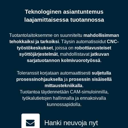
Teknologinen asiantuntemus
laajamittaisessa tuotannossa
Tuotantolaitoksemme on suunniteltu
mahdollisimman
tehokkaiksi ja tarkoiksi
. Täysin automatisoidut
CNC-
työstökeskukset
, joissa on
robottiavusteiset
syöttöjärjestelmät
, mahdollistavat
jatkuvan
sarjatuotannon
kolmivuorotyössä
.
Toleranssit korjataan automaattisesti
suljetulla
prosessinohjauksella
ja
prosessin sisäisellä
mittaustekniikalla
.
Tuotantoa täydennetään CAM-simuloinnilla,
työkalutietojen hallinnalla ja ennakoivalla
kunnossapidolla.
Hanki neuvoja nyt