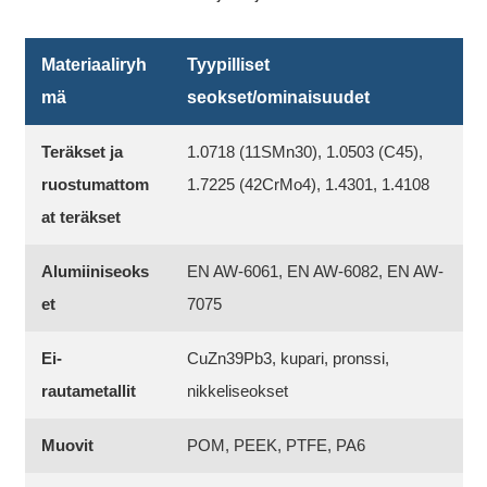
Materiaaliryh
Tyypilliset
mä
seokset/ominaisuudet
Teräkset ja
1.0718 (11SMn30), 1.0503 (C45),
ruostumattom
1.7225 (42CrMo4), 1.4301, 1.4108
at teräkset
Alumiiniseoks
EN AW-6061, EN AW-6082, EN AW-
et
7075
Ei-
CuZn39Pb3, kupari, pronssi,
rautametallit
nikkeliseokset
Muovit
POM, PEEK, PTFE, PA6