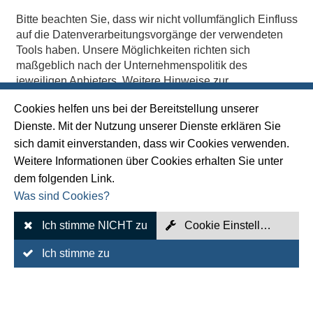
Bitte beachten Sie, dass wir nicht vollumfänglich Einfluss
auf die Datenverarbeitungsvorgänge der verwendeten
Tools haben. Unsere Möglichkeiten richten sich
maßgeblich nach der Unternehmenspolitik des
jeweiligen Anbieters. Weitere Hinweise zur
Datenverarbeitung durch die Konferenztools entnehmen
Cookies helfen uns bei der Bereitstellung unserer
Sie den Datenschutzerklärungen der jeweils
Dienste. Mit der Nutzung unserer Dienste erklären Sie
eingesetzten Tools, die wir unter diesem Text aufgeführt
haben.
sich damit einverstanden, dass wir Cookies verwenden.
Weitere Informationen über Cookies erhalten Sie unter
Zweck und Rechtsgrundlagen
dem folgenden Link.
Was sind Cookies?
Die Konferenz-Tools werden genutzt, um mit
angehenden oder bestehenden Vertragspartnern zu
Ich stimme NICHT zu
Cookie Einstellungen
kommunizieren oder bestimmte Leistungen gegenüber
Ich stimme zu
unseren Kunden anzubieten (Art. 6 Abs. 1 lit. b DSGVO).
Des Weiteren dient der Einsatz der Tools der
allgemeinen Vereinfachung und Beschleunigung der
Kommunikation mit uns bzw. unserem Unternehmen